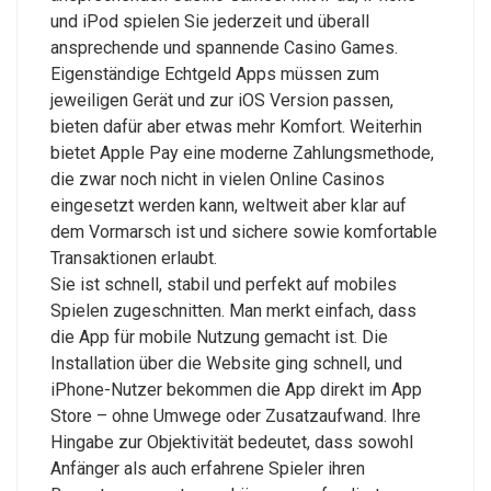
und iPod spielen Sie jederzeit und überall
ansprechende und spannende Casino Games.
Eigenständige Echtgeld Apps müssen zum
jeweiligen Gerät und zur iOS Version passen,
bieten dafür aber etwas mehr Komfort. Weiterhin
bietet Apple Pay eine moderne Zahlungsmethode,
die zwar noch nicht in vielen Online Casinos
eingesetzt werden kann, weltweit aber klar auf
dem Vormarsch ist und sichere sowie komfortable
Transaktionen erlaubt.
Sie ist schnell, stabil und perfekt auf mobiles
Spielen zugeschnitten. Man merkt einfach, dass
die App für mobile Nutzung gemacht ist. Die
Installation über die Website ging schnell, und
iPhone-Nutzer bekommen die App direkt im App
Store – ohne Umwege oder Zusatzaufwand. Ihre
Hingabe zur Objektivität bedeutet, dass sowohl
Anfänger als auch erfahrene Spieler ihren