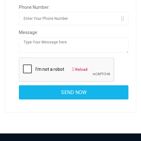
Phone Number:
Message:
Reload