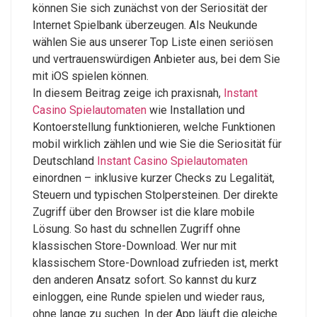
können Sie sich zunächst von der Seriosität der
Internet Spielbank überzeugen. Als Neukunde
wählen Sie aus unserer Top Liste einen seriösen
und vertrauenswürdigen Anbieter aus, bei dem Sie
mit iOS spielen können.
In diesem Beitrag zeige ich praxisnah,
Instant
Casino Spielautomaten
wie Installation und
Kontoerstellung funktionieren, welche Funktionen
mobil wirklich zählen und wie Sie die Seriosität für
Deutschland
Instant Casino Spielautomaten
einordnen – inklusive kurzer Checks zu Legalität,
Steuern und typischen Stolpersteinen. Der direkte
Zugriff über den Browser ist die klare mobile
Lösung. So hast du schnellen Zugriff ohne
klassischen Store-Download. Wer nur mit
klassischem Store-Download zufrieden ist, merkt
den anderen Ansatz sofort. So kannst du kurz
einloggen, eine Runde spielen und wieder raus,
ohne lange zu suchen. In der App läuft die gleiche