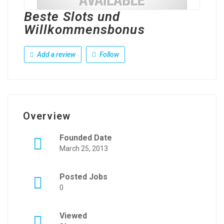
Beste Slots und
Willkommensbonus
Add a review
Follow
Overview
Founded Date
March 25, 2013
Posted Jobs
0
Viewed