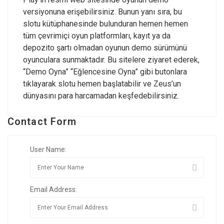
versiyonuna erişebilirsiniz. Bunun yanı sıra, bu
slotu kütüphanesinde bulunduran hemen hemen
tüm çevrimiçi oyun platformları, kayıt ya da
depozito şartı olmadan oyunun demo sürümünü
oyunculara sunmaktadır. Bu sitelere ziyaret ederek,
“Demo Oyna” “Eğlencesine Oyna” gibi butonlara
tıklayarak slotu hemen başlatabilir ve Zeus’un
dünyasını para harcamadan keşfedebilirsiniz.
Contact Form
User Name:
Email Address: